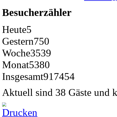
Besucherzähler
Heute
5
Gestern
750
Woche
3539
Monat
5380
Insgesamt
917454
Aktuell sind 38 Gäste und k