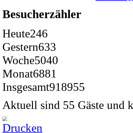
Besucherzähler
Heute
246
Gestern
633
Woche
5040
Monat
6881
Insgesamt
918955
Aktuell sind 55 Gäste und k