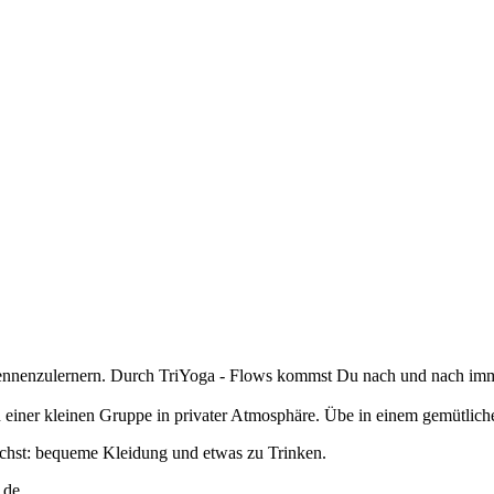
s kennenzulernern. Durch TriYoga - Flows kommst Du nach und nach i
n einer kleinen Gruppe in privater Atmosphäre. Übe in einem gemütli
auchst: bequeme Kleidung und etwas zu Trinken.
.de