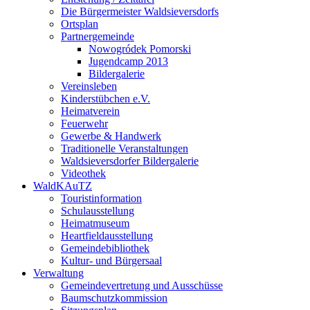
Die Bürgermeister Waldsieversdorfs
Ortsplan
Partnergemeinde
Nowogródek Pomorski
Jugendcamp 2013
Bildergalerie
Vereinsleben
Kinderstübchen e.V.
Heimatverein
Feuerwehr
Gewerbe & Handwerk
Traditionelle Veranstaltungen
Waldsieversdorfer Bildergalerie
Videothek
WaldKAuTZ
Touristinformation
Schulausstellung
Heimatmuseum
Heartfieldausstellung
Gemeindebibliothek
Kultur- und Bürgersaal
Verwaltung
Gemeindevertretung und Ausschüsse
Baumschutzkommission