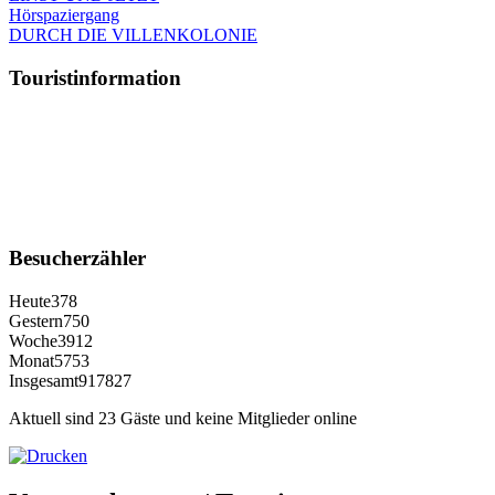
Hörspaziergang
DURCH DIE VILLENKOLONIE
Touristinformation
Besucherzähler
Heute
378
Gestern
750
Woche
3912
Monat
5753
Insgesamt
917827
Aktuell sind 23 Gäste und keine Mitglieder online