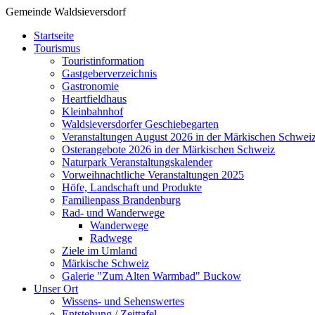
Gemeinde Waldsieversdorf
Startseite
Tourismus
Touristinformation
Gastgeberverzeichnis
Gastronomie
Heartfieldhaus
Kleinbahnhof
Waldsieversdorfer Geschiebegarten
Veranstaltungen August 2026 in der Märkischen Schwei
Osterangebote 2026 in der Märkischen Schweiz
Naturpark Veranstaltungskalender
Vorweihnachtliche Veranstaltungen 2025
Höfe, Landschaft und Produkte
Familienpass Brandenburg
Rad- und Wanderwege
Wanderwege
Radwege
Ziele im Umland
Märkische Schweiz
Galerie "Zum Alten Warmbad" Buckow
Unser Ort
Wissens- und Sehenswertes
Entstehung / Zeittafel