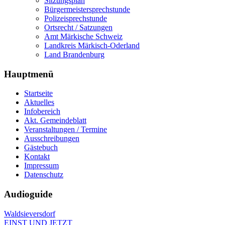
Sitzungsplan
Bürgermeistersprechstunde
Polizeisprechstunde
Ortsrecht / Satzungen
Amt Märkische Schweiz
Landkreis Märkisch-Oderland
Land Brandenburg
Hauptmenü
Startseite
Aktuelles
Infobereich
Akt. Gemeindeblatt
Veranstaltungen / Termine
Ausschreibungen
Gästebuch
Kontakt
Impressum
Datenschutz
Audioguide
Waldsieversdorf
EINST UND JETZT