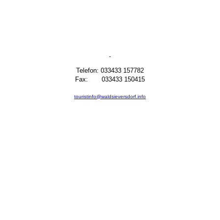
Telefon: 033433 157782
Fax: 033433 150415
touristinfo@waldsieversdorf.info