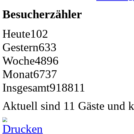
Besucherzähler
Heute
102
Gestern
633
Woche
4896
Monat
6737
Insgesamt
918811
Aktuell sind 11 Gäste und k