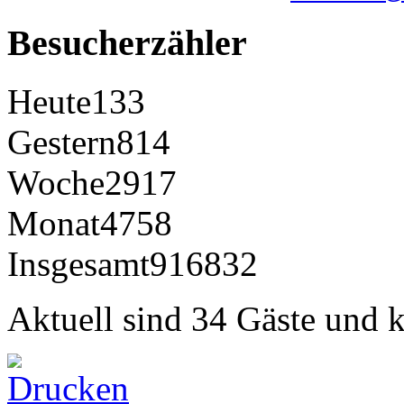
Besucherzähler
Heute
133
Gestern
814
Woche
2917
Monat
4758
Insgesamt
916832
Aktuell sind 34 Gäste und k