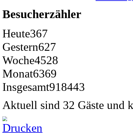
Besucherzähler
Heute
367
Gestern
627
Woche
4528
Monat
6369
Insgesamt
918443
Aktuell sind 32 Gäste und k