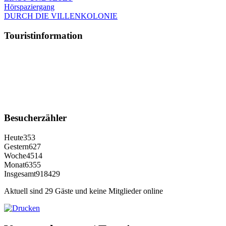
Hörspaziergang
DURCH DIE VILLENKOLONIE
Touristinformation
Besucherzähler
Heute
353
Gestern
627
Woche
4514
Monat
6355
Insgesamt
918429
Aktuell sind 29 Gäste und keine Mitglieder online