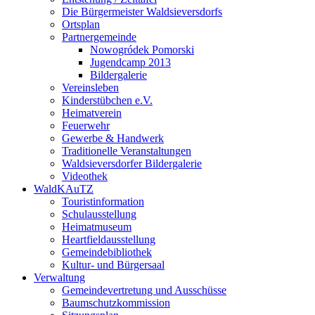
Die Bürgermeister Waldsieversdorfs
Ortsplan
Partnergemeinde
Nowogródek Pomorski
Jugendcamp 2013
Bildergalerie
Vereinsleben
Kinderstübchen e.V.
Heimatverein
Feuerwehr
Gewerbe & Handwerk
Traditionelle Veranstaltungen
Waldsieversdorfer Bildergalerie
Videothek
WaldKAuTZ
Touristinformation
Schulausstellung
Heimatmuseum
Heartfieldausstellung
Gemeindebibliothek
Kultur- und Bürgersaal
Verwaltung
Gemeindevertretung und Ausschüsse
Baumschutzkommission