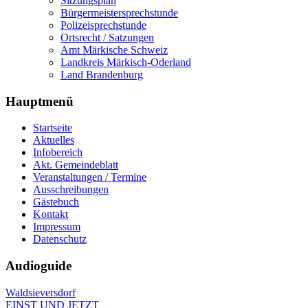
Sitzungsplan
Bürgermeistersprechstunde
Polizeisprechstunde
Ortsrecht / Satzungen
Amt Märkische Schweiz
Landkreis Märkisch-Oderland
Land Brandenburg
Hauptmenü
Startseite
Aktuelles
Infobereich
Akt. Gemeindeblatt
Veranstaltungen / Termine
Ausschreibungen
Gästebuch
Kontakt
Impressum
Datenschutz
Audioguide
Waldsieversdorf
EINST UND JETZT