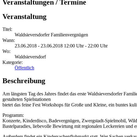
Veranstaltungen / Termine
Veranstaltung
Titel:
Waldsieversdorfer Familienvergnügen
Wann:
23.06.2018 - 23.06.2018 12:00 Uhr - 22:00 Uhr
Wo:
Waldsieversdorf
Kategorie:
Öffentlich
Beschreibung
Am längsten Tag des Jahres findet das erste Waldsieversdorfer Fami
gestalteten Spielstationen
bietet das feine Fest Workshops für Große und Kleine, ein buntes ku
Programm:
Konzerte, Kinderdisco, Badevergnügen, Zwergstadt-Spielmobil, Wil
Bastelparadies, liebevolle Bewirtung mit regionalen Leckereien un
Außerdem findet ein Kindersachenflohmarkt statt. Wer Sachen verk