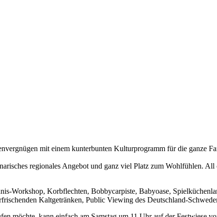
lienvergnügen mit einem kunterbunten Kulturprogramm für die ganze Fa
linarisches regionales Angebot und ganz viel Platz zum Wohlfühlen. Al
dnis-Workshop, Korbflechten, Bobbycarpiste, Babyoase, Spielküchenl
d erfrischenden Kaltgetränken, Public Viewing des Deutschland-Schwe
aufen möchte, kann einfach am Samstag um 11 Uhr auf der Festwiese 