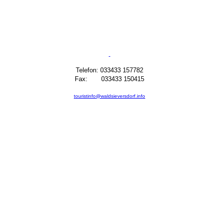
Telefon: 033433 157782
Fax: 033433 150415
touristinfo@waldsieversdorf.info