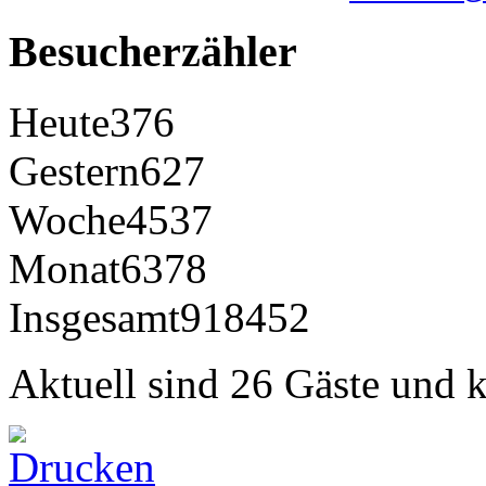
Besucherzähler
Heute
376
Gestern
627
Woche
4537
Monat
6378
Insgesamt
918452
Aktuell sind 26 Gäste und k