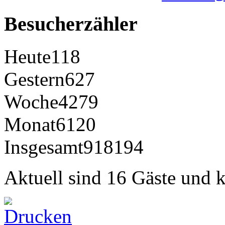
Besucherzähler
Heute
118
Gestern
627
Woche
4279
Monat
6120
Insgesamt
918194
Aktuell sind 16 Gäste und k