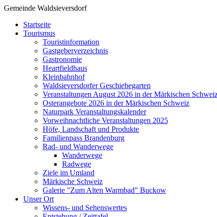
Gemeinde Waldsieversdorf
Startseite
Tourismus
Touristinformation
Gastgeberverzeichnis
Gastronomie
Heartfieldhaus
Kleinbahnhof
Waldsieversdorfer Geschiebegarten
Veranstaltungen August 2026 in der Märkischen Schwei
Osterangebote 2026 in der Märkischen Schweiz
Naturpark Veranstaltungskalender
Vorweihnachtliche Veranstaltungen 2025
Höfe, Landschaft und Produkte
Familienpass Brandenburg
Rad- und Wanderwege
Wanderwege
Radwege
Ziele im Umland
Märkische Schweiz
Galerie "Zum Alten Warmbad" Buckow
Unser Ort
Wissens- und Sehenswertes
Entstehung / Zeittafel