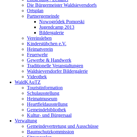
Die Bürgermeister Waldsieversdorfs
Ortsplan
Partnergemeinde
Nowogródek Pomorski
Jugendcamp 2013
Bildergalerie
Vereinsleben
Kinderstübchen e.V.
Heimatverein
Feuerwehr
Gewerbe & Handwerk
Traditionelle Veranstaltungen
Waldsieversdorfer Bildergalerie
Videothek
WaldKAuTZ
Touristinformation
Schulausstellung
Heimatmuseum
Heartfieldausstellung
Gemeindebibliothek
Kultur- und Bürgersaal
Verwaltung
Gemeindevertretung und Ausschüsse
Baumschutzkommission