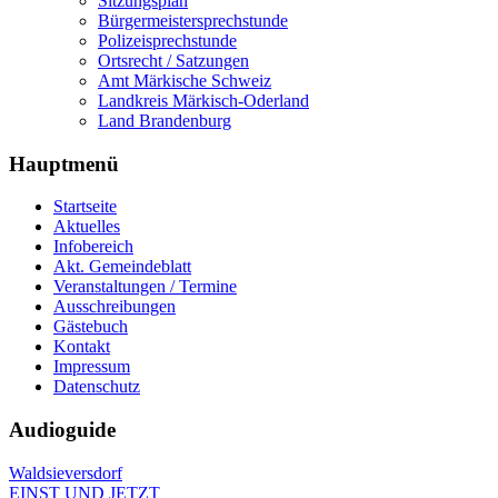
Sitzungsplan
Bürgermeistersprechstunde
Polizeisprechstunde
Ortsrecht / Satzungen
Amt Märkische Schweiz
Landkreis Märkisch-Oderland
Land Brandenburg
Hauptmenü
Startseite
Aktuelles
Infobereich
Akt. Gemeindeblatt
Veranstaltungen / Termine
Ausschreibungen
Gästebuch
Kontakt
Impressum
Datenschutz
Audioguide
Waldsieversdorf
EINST UND JETZT