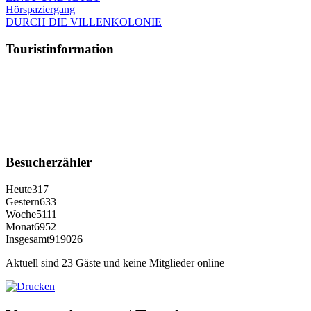
Hörspaziergang
DURCH DIE VILLENKOLONIE
Touristinformation
Besucherzähler
Heute
317
Gestern
633
Woche
5111
Monat
6952
Insgesamt
919026
Aktuell sind 23 Gäste und keine Mitglieder online