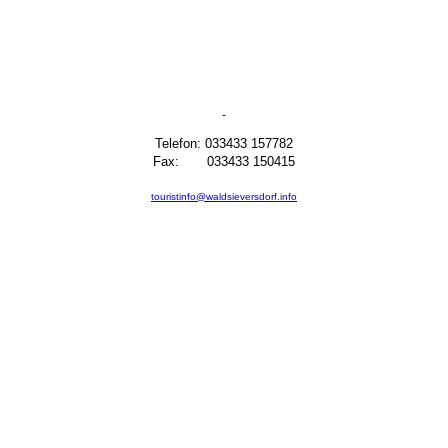
Telefon: 033433 157782
Fax: 033433 150415
touristinfo@waldsieversdorf.info