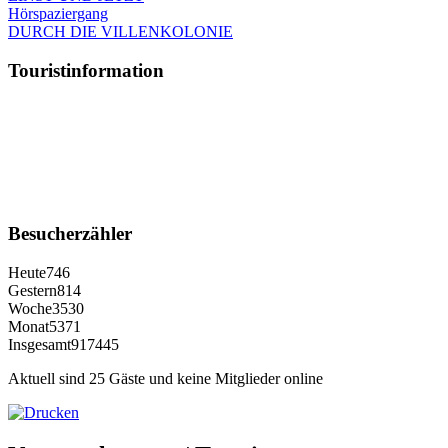
Hörspaziergang
DURCH DIE VILLENKOLONIE
Touristinformation
Besucherzähler
Heute
746
Gestern
814
Woche
3530
Monat
5371
Insgesamt
917445
Aktuell sind 25 Gäste und keine Mitglieder online