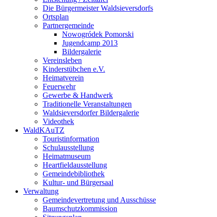
Die Bürgermeister Waldsieversdorfs
Ortsplan
Partnergemeinde
Nowogródek Pomorski
Jugendcamp 2013
Bildergalerie
Vereinsleben
Kinderstübchen e.V.
Heimatverein
Feuerwehr
Gewerbe & Handwerk
Traditionelle Veranstaltungen
Waldsieversdorfer Bildergalerie
Videothek
WaldKAuTZ
Touristinformation
Schulausstellung
Heimatmuseum
Heartfieldausstellung
Gemeindebibliothek
Kultur- und Bürgersaal
Verwaltung
Gemeindevertretung und Ausschüsse
Baumschutzkommission