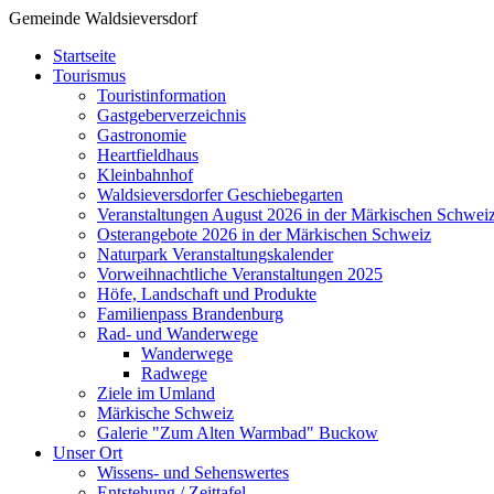
Gemeinde Waldsieversdorf
Startseite
Tourismus
Touristinformation
Gastgeberverzeichnis
Gastronomie
Heartfieldhaus
Kleinbahnhof
Waldsieversdorfer Geschiebegarten
Veranstaltungen August 2026 in der Märkischen Schwei
Osterangebote 2026 in der Märkischen Schweiz
Naturpark Veranstaltungskalender
Vorweihnachtliche Veranstaltungen 2025
Höfe, Landschaft und Produkte
Familienpass Brandenburg
Rad- und Wanderwege
Wanderwege
Radwege
Ziele im Umland
Märkische Schweiz
Galerie "Zum Alten Warmbad" Buckow
Unser Ort
Wissens- und Sehenswertes
Entstehung / Zeittafel