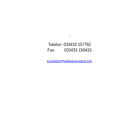
Telefon: 033433 157782
Fax: 033433 150415
touristinfo@waldsieversdorf.info