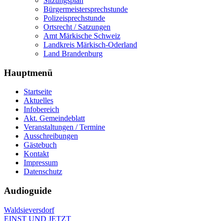
Sitzungsplan
Bürgermeistersprechstunde
Polizeisprechstunde
Ortsrecht / Satzungen
Amt Märkische Schweiz
Landkreis Märkisch-Oderland
Land Brandenburg
Hauptmenü
Startseite
Aktuelles
Infobereich
Akt. Gemeindeblatt
Veranstaltungen / Termine
Ausschreibungen
Gästebuch
Kontakt
Impressum
Datenschutz
Audioguide
Waldsieversdorf
EINST UND JETZT