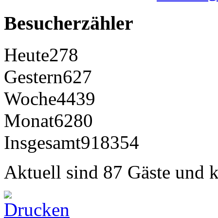
Besucherzähler
Heute
278
Gestern
627
Woche
4439
Monat
6280
Insgesamt
918354
Aktuell sind 87 Gäste und k