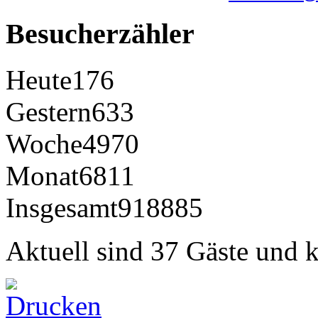
Besucherzähler
Heute
176
Gestern
633
Woche
4970
Monat
6811
Insgesamt
918885
Aktuell sind 37 Gäste und k