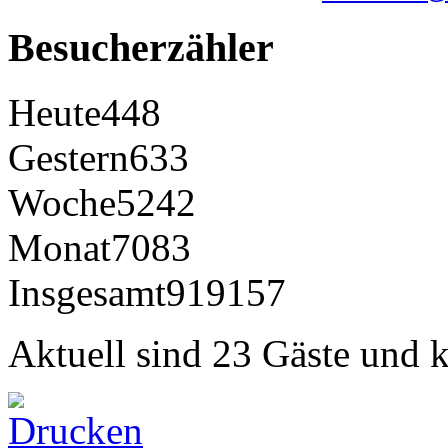
Besucherzähler
Heute
448
Gestern
633
Woche
5242
Monat
7083
Insgesamt
919157
Aktuell sind 23 Gäste und k