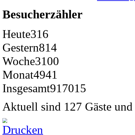
Besucherzähler
Heute
316
Gestern
814
Woche
3100
Monat
4941
Insgesamt
917015
Aktuell sind 127 Gäste und 