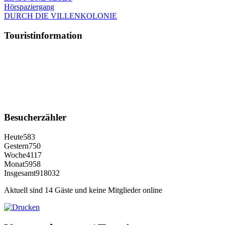
Hörspaziergang
DURCH DIE VILLENKOLONIE
Touristinformation
Besucherzähler
Heute
583
Gestern
750
Woche
4117
Monat
5958
Insgesamt
918032
Aktuell sind 14 Gäste und keine Mitglieder online