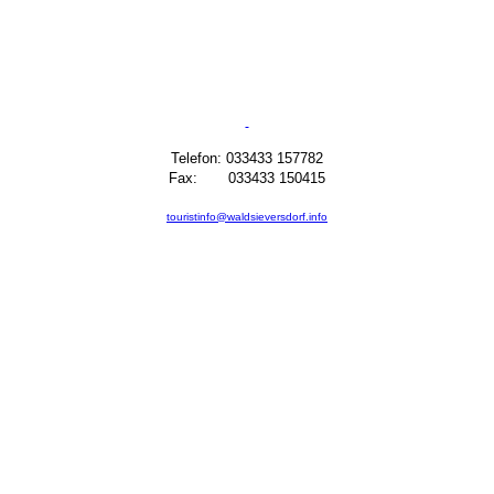
Telefon: 033433 157782
Fax: 033433 150415
touristinfo@waldsieversdorf.info