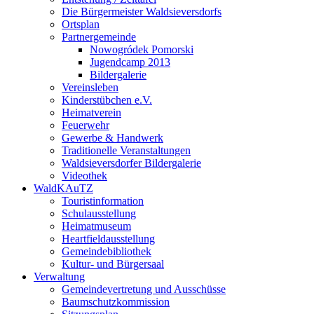
Die Bürgermeister Waldsieversdorfs
Ortsplan
Partnergemeinde
Nowogródek Pomorski
Jugendcamp 2013
Bildergalerie
Vereinsleben
Kinderstübchen e.V.
Heimatverein
Feuerwehr
Gewerbe & Handwerk
Traditionelle Veranstaltungen
Waldsieversdorfer Bildergalerie
Videothek
WaldKAuTZ
Touristinformation
Schulausstellung
Heimatmuseum
Heartfieldausstellung
Gemeindebibliothek
Kultur- und Bürgersaal
Verwaltung
Gemeindevertretung und Ausschüsse
Baumschutzkommission