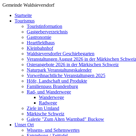
Gemeinde Waldsieversdorf
Startseite
Tourismus
Touristinformation
Gastgeberverzeichnis
Gastronomie
Heartfieldhaus
Kleinbahnhof
Waldsieversdorfer Geschiebegarten
Veranstaltungen August 2026 in der Märkischen Schwei
Osterangebote 2026 in der Märkischen Schweiz
Naturpark Veranstaltungskalender
Vorweihnachtliche Veranstaltungen 2025
Höfe, Landschaft und Produkte
Familienpass Brandenburg
Rad- und Wanderwege
Wanderwege
Radwege
Ziele im Umland
Märkische Schweiz
Galerie "Zum Alten Warmbad" Buckow
Unser Ort
Wissens- und Sehenswertes
Entstehung / Zeittafel