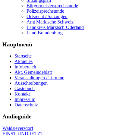
Sitzungsplan
Bürgermeistersprechstunde
Polizeisprechstunde
Ortsrecht / Satzungen
Amt Märkische Schweiz
Landkreis Märkisch-Oderland
Land Brandenburg
Hauptmenü
Startseite
Aktuelles
Infobereich
Akt. Gemeindeblatt
Veranstaltungen / Termine
Ausschreibungen
Gästebuch
Kontakt
Impressum
Datenschutz
Audioguide
Waldsieversdorf
EINST UND JETZT