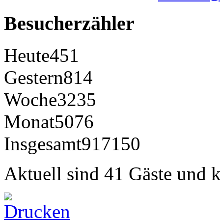
Besucherzähler
Heute
451
Gestern
814
Woche
3235
Monat
5076
Insgesamt
917150
Aktuell sind 41 Gäste und k