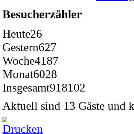
Besucherzähler
Heute
26
Gestern
627
Woche
4187
Monat
6028
Insgesamt
918102
Aktuell sind 13 Gäste und k