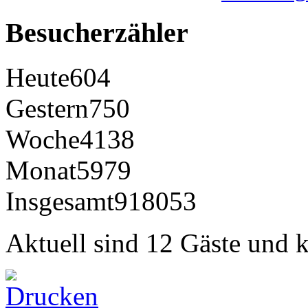
Besucherzähler
Heute
604
Gestern
750
Woche
4138
Monat
5979
Insgesamt
918053
Aktuell sind 12 Gäste und k