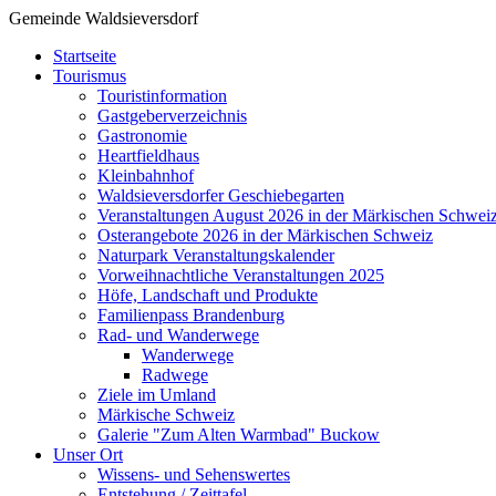
Gemeinde Waldsieversdorf
Startseite
Tourismus
Touristinformation
Gastgeberverzeichnis
Gastronomie
Heartfieldhaus
Kleinbahnhof
Waldsieversdorfer Geschiebegarten
Veranstaltungen August 2026 in der Märkischen Schwei
Osterangebote 2026 in der Märkischen Schweiz
Naturpark Veranstaltungskalender
Vorweihnachtliche Veranstaltungen 2025
Höfe, Landschaft und Produkte
Familienpass Brandenburg
Rad- und Wanderwege
Wanderwege
Radwege
Ziele im Umland
Märkische Schweiz
Galerie "Zum Alten Warmbad" Buckow
Unser Ort
Wissens- und Sehenswertes
Entstehung / Zeittafel