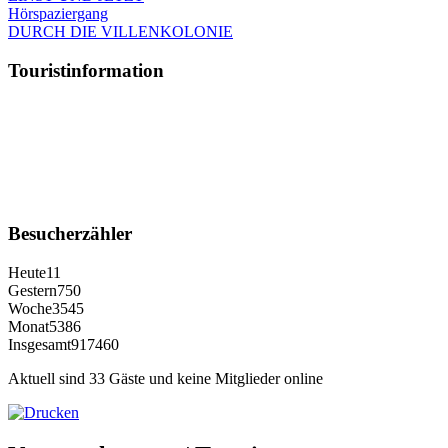
Hörspaziergang
DURCH DIE VILLENKOLONIE
Touristinformation
Besucherzähler
Heute
11
Gestern
750
Woche
3545
Monat
5386
Insgesamt
917460
Aktuell sind 33 Gäste und keine Mitglieder online