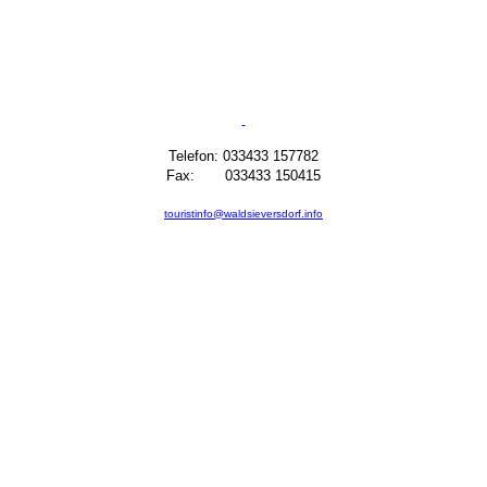
Telefon: 033433 157782
Fax: 033433 150415
touristinfo@waldsieversdorf.info