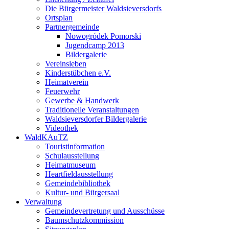
Die Bürgermeister Waldsieversdorfs
Ortsplan
Partnergemeinde
Nowogródek Pomorski
Jugendcamp 2013
Bildergalerie
Vereinsleben
Kinderstübchen e.V.
Heimatverein
Feuerwehr
Gewerbe & Handwerk
Traditionelle Veranstaltungen
Waldsieversdorfer Bildergalerie
Videothek
WaldKAuTZ
Touristinformation
Schulausstellung
Heimatmuseum
Heartfieldausstellung
Gemeindebibliothek
Kultur- und Bürgersaal
Verwaltung
Gemeindevertretung und Ausschüsse
Baumschutzkommission