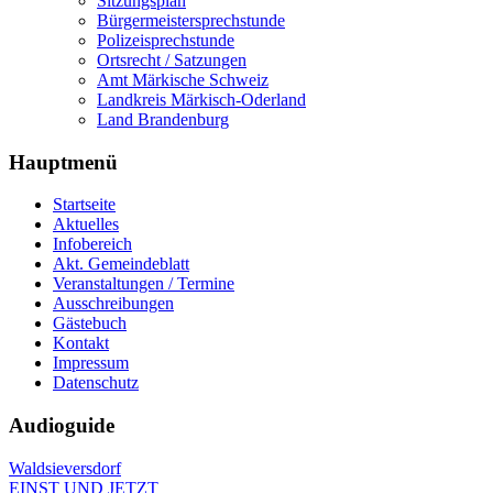
Sitzungsplan
Bürgermeistersprechstunde
Polizeisprechstunde
Ortsrecht / Satzungen
Amt Märkische Schweiz
Landkreis Märkisch-Oderland
Land Brandenburg
Hauptmenü
Startseite
Aktuelles
Infobereich
Akt. Gemeindeblatt
Veranstaltungen / Termine
Ausschreibungen
Gästebuch
Kontakt
Impressum
Datenschutz
Audioguide
Waldsieversdorf
EINST UND JETZT