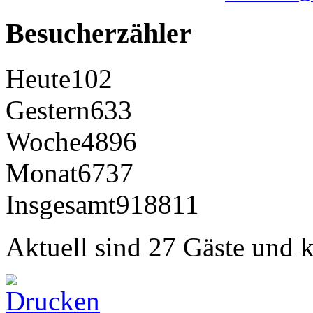
Besucherzähler
Heute
102
Gestern
633
Woche
4896
Monat
6737
Insgesamt
918811
Aktuell sind 27 Gäste und k