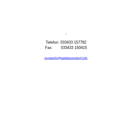
Telefon: 033433 157782
Fax: 033433 150415
touristinfo@waldsieversdorf.info