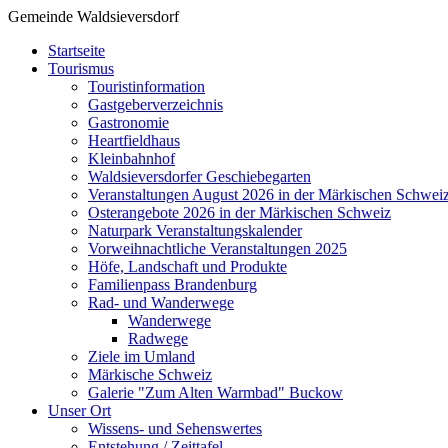
Gemeinde Waldsieversdorf
Startseite
Tourismus
Touristinformation
Gastgeberverzeichnis
Gastronomie
Heartfieldhaus
Kleinbahnhof
Waldsieversdorfer Geschiebegarten
Veranstaltungen August 2026 in der Märkischen Schwei
Osterangebote 2026 in der Märkischen Schweiz
Naturpark Veranstaltungskalender
Vorweihnachtliche Veranstaltungen 2025
Höfe, Landschaft und Produkte
Familienpass Brandenburg
Rad- und Wanderwege
Wanderwege
Radwege
Ziele im Umland
Märkische Schweiz
Galerie "Zum Alten Warmbad" Buckow
Unser Ort
Wissens- und Sehenswertes
Entstehung / Zeittafel