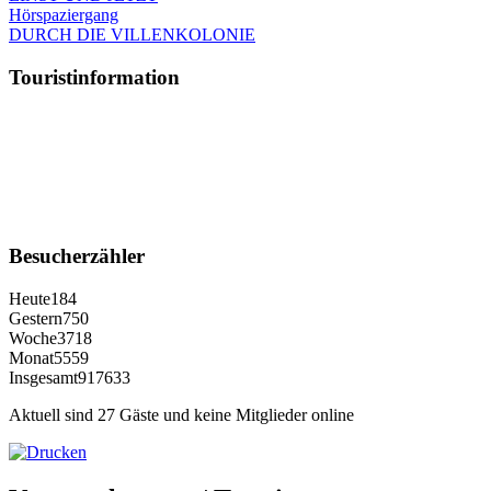
Hörspaziergang
DURCH DIE VILLENKOLONIE
Touristinformation
Besucherzähler
Heute
184
Gestern
750
Woche
3718
Monat
5559
Insgesamt
917633
Aktuell sind 27 Gäste und keine Mitglieder online