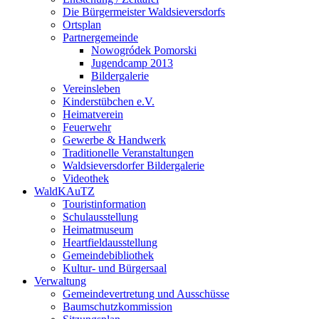
Die Bürgermeister Waldsieversdorfs
Ortsplan
Partnergemeinde
Nowogródek Pomorski
Jugendcamp 2013
Bildergalerie
Vereinsleben
Kinderstübchen e.V.
Heimatverein
Feuerwehr
Gewerbe & Handwerk
Traditionelle Veranstaltungen
Waldsieversdorfer Bildergalerie
Videothek
WaldKAuTZ
Touristinformation
Schulausstellung
Heimatmuseum
Heartfieldausstellung
Gemeindebibliothek
Kultur- und Bürgersaal
Verwaltung
Gemeindevertretung und Ausschüsse
Baumschutzkommission