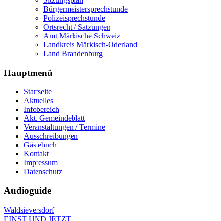
Sitzungsplan
Bürgermeistersprechstunde
Polizeisprechstunde
Ortsrecht / Satzungen
Amt Märkische Schweiz
Landkreis Märkisch-Oderland
Land Brandenburg
Hauptmenü
Startseite
Aktuelles
Infobereich
Akt. Gemeindeblatt
Veranstaltungen / Termine
Ausschreibungen
Gästebuch
Kontakt
Impressum
Datenschutz
Audioguide
Waldsieversdorf
EINST UND JETZT