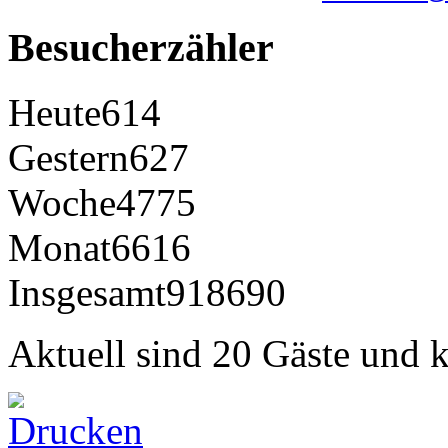
Besucherzähler
Heute
614
Gestern
627
Woche
4775
Monat
6616
Insgesamt
918690
Aktuell sind 20 Gäste und k