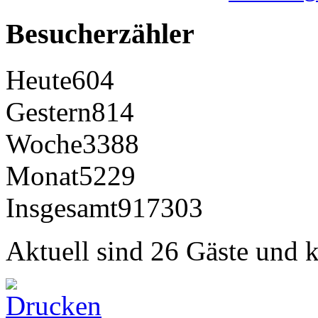
Besucherzähler
Heute
604
Gestern
814
Woche
3388
Monat
5229
Insgesamt
917303
Aktuell sind 26 Gäste und k