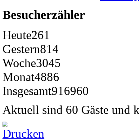
Besucherzähler
Heute
261
Gestern
814
Woche
3045
Monat
4886
Insgesamt
916960
Aktuell sind 60 Gäste und k