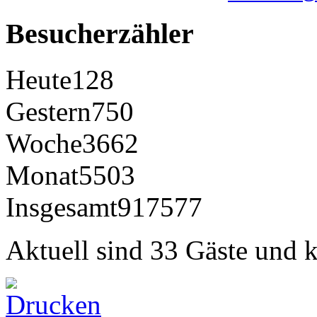
Besucherzähler
Heute
128
Gestern
750
Woche
3662
Monat
5503
Insgesamt
917577
Aktuell sind 33 Gäste und k