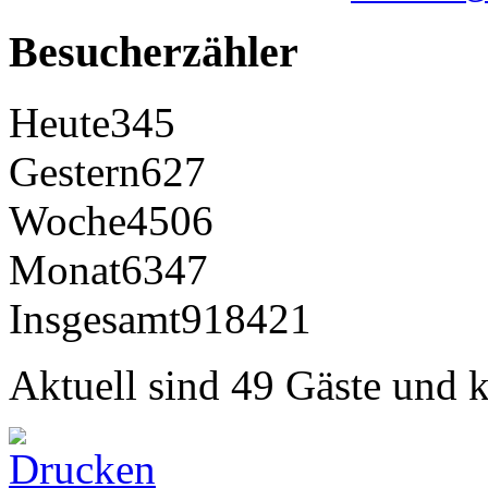
Besucherzähler
Heute
345
Gestern
627
Woche
4506
Monat
6347
Insgesamt
918421
Aktuell sind 49 Gäste und k