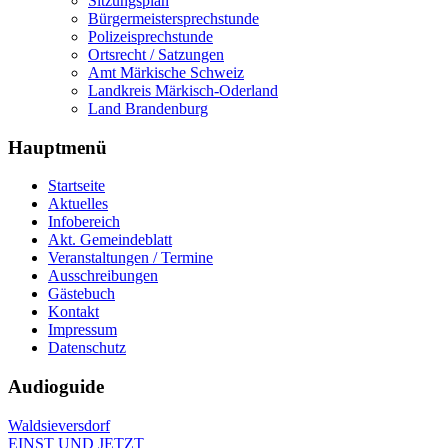
Sitzungsplan
Bürgermeistersprechstunde
Polizeisprechstunde
Ortsrecht / Satzungen
Amt Märkische Schweiz
Landkreis Märkisch-Oderland
Land Brandenburg
Hauptmenü
Startseite
Aktuelles
Infobereich
Akt. Gemeindeblatt
Veranstaltungen / Termine
Ausschreibungen
Gästebuch
Kontakt
Impressum
Datenschutz
Audioguide
Waldsieversdorf
EINST UND JETZT