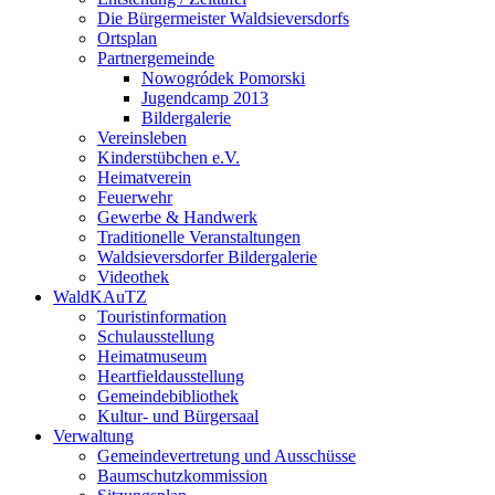
Die Bürgermeister Waldsieversdorfs
Ortsplan
Partnergemeinde
Nowogródek Pomorski
Jugendcamp 2013
Bildergalerie
Vereinsleben
Kinderstübchen e.V.
Heimatverein
Feuerwehr
Gewerbe & Handwerk
Traditionelle Veranstaltungen
Waldsieversdorfer Bildergalerie
Videothek
WaldKAuTZ
Touristinformation
Schulausstellung
Heimatmuseum
Heartfieldausstellung
Gemeindebibliothek
Kultur- und Bürgersaal
Verwaltung
Gemeindevertretung und Ausschüsse
Baumschutzkommission