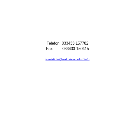
Telefon: 033433 157782
Fax: 033433 150415
touristinfo@waldsieversdorf.info