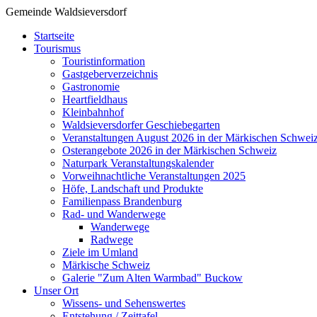
Gemeinde Waldsieversdorf
Startseite
Tourismus
Touristinformation
Gastgeberverzeichnis
Gastronomie
Heartfieldhaus
Kleinbahnhof
Waldsieversdorfer Geschiebegarten
Veranstaltungen August 2026 in der Märkischen Schwei
Osterangebote 2026 in der Märkischen Schweiz
Naturpark Veranstaltungskalender
Vorweihnachtliche Veranstaltungen 2025
Höfe, Landschaft und Produkte
Familienpass Brandenburg
Rad- und Wanderwege
Wanderwege
Radwege
Ziele im Umland
Märkische Schweiz
Galerie "Zum Alten Warmbad" Buckow
Unser Ort
Wissens- und Sehenswertes
Entstehung / Zeittafel