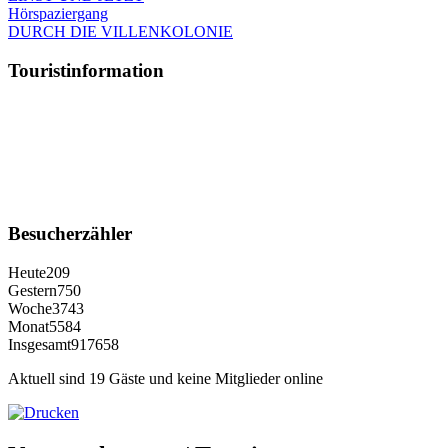
Hörspaziergang
DURCH DIE VILLENKOLONIE
Touristinformation
Besucherzähler
Heute
209
Gestern
750
Woche
3743
Monat
5584
Insgesamt
917658
Aktuell sind 19 Gäste und keine Mitglieder online