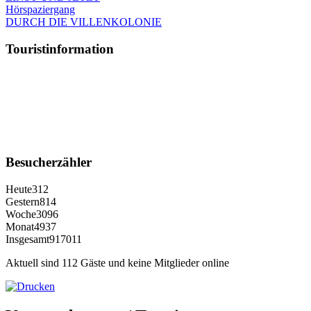
Hörspaziergang
DURCH DIE VILLENKOLONIE
Touristinformation
Besucherzähler
Heute
312
Gestern
814
Woche
3096
Monat
4937
Insgesamt
917011
Aktuell sind 112 Gäste und keine Mitglieder online