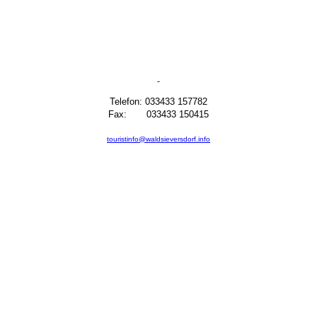
Telefon: 033433 157782
Fax: 033433 150415
touristinfo@waldsieversdorf.info