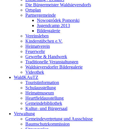
Die Bürgermeister Waldsieversdorfs
Ortsplan
Partnergemeinde
Nowogródek Pomorski
Jugendcamp 2013
Bildergalerie
Vereinsleben
Kinderstübchen e.V.
Heimatverein
Feuerwehr
Gewerbe & Handwerk
Traditionelle Veranstaltungen
Waldsieversdorfer Bildergalerie
Videothek
WaldKAuTZ
Touristinformation
Schulausstellung
Heimatmuseum
Heartfieldausstellung
Gemeindebibliothek
Kultur- und Bürgersaal
Verwaltung
Gemeindevertretung und Ausschüsse
Baumschutzkommission