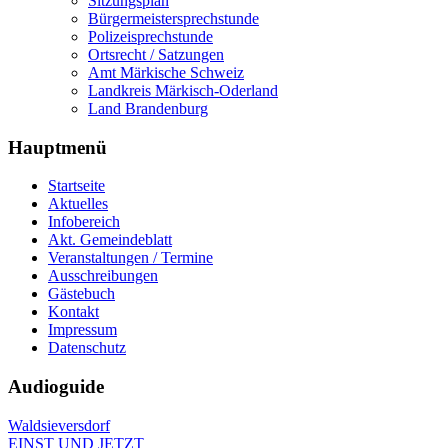
Sitzungsplan
Bürgermeistersprechstunde
Polizeisprechstunde
Ortsrecht / Satzungen
Amt Märkische Schweiz
Landkreis Märkisch-Oderland
Land Brandenburg
Hauptmenü
Startseite
Aktuelles
Infobereich
Akt. Gemeindeblatt
Veranstaltungen / Termine
Ausschreibungen
Gästebuch
Kontakt
Impressum
Datenschutz
Audioguide
Waldsieversdorf
EINST UND JETZT