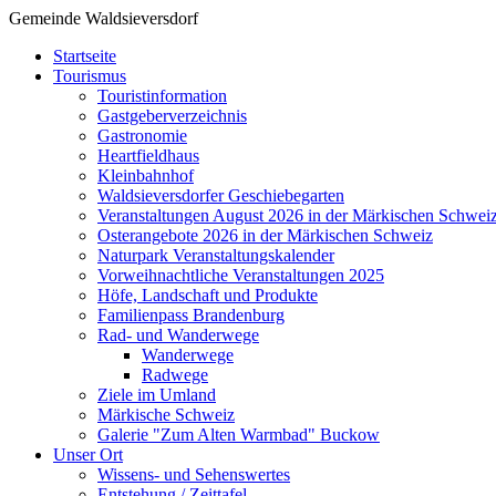
Gemeinde Waldsieversdorf
Startseite
Tourismus
Touristinformation
Gastgeberverzeichnis
Gastronomie
Heartfieldhaus
Kleinbahnhof
Waldsieversdorfer Geschiebegarten
Veranstaltungen August 2026 in der Märkischen Schwei
Osterangebote 2026 in der Märkischen Schweiz
Naturpark Veranstaltungskalender
Vorweihnachtliche Veranstaltungen 2025
Höfe, Landschaft und Produkte
Familienpass Brandenburg
Rad- und Wanderwege
Wanderwege
Radwege
Ziele im Umland
Märkische Schweiz
Galerie "Zum Alten Warmbad" Buckow
Unser Ort
Wissens- und Sehenswertes
Entstehung / Zeittafel