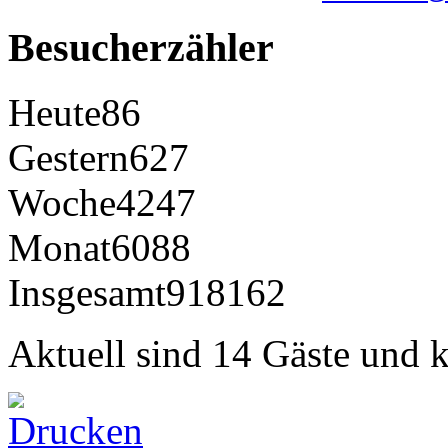
Besucherzähler
Heute
86
Gestern
627
Woche
4247
Monat
6088
Insgesamt
918162
Aktuell sind 14 Gäste und k