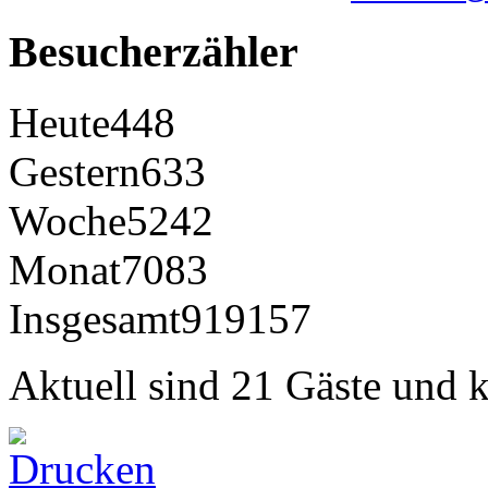
Besucherzähler
Heute
448
Gestern
633
Woche
5242
Monat
7083
Insgesamt
919157
Aktuell sind 21 Gäste und k