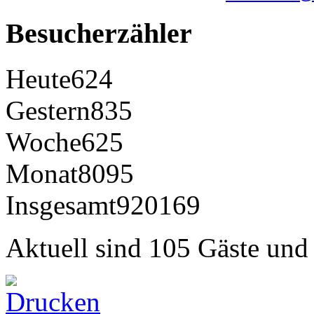
Besucherzähler
Heute
624
Gestern
835
Woche
625
Monat
8095
Insgesamt
920169
Aktuell sind 105 Gäste und 