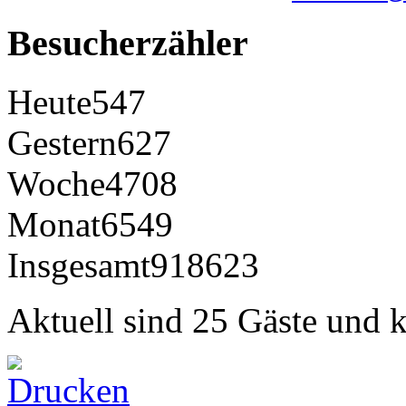
Besucherzähler
Heute
547
Gestern
627
Woche
4708
Monat
6549
Insgesamt
918623
Aktuell sind 25 Gäste und k