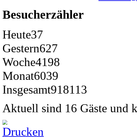
Besucherzähler
Heute
37
Gestern
627
Woche
4198
Monat
6039
Insgesamt
918113
Aktuell sind 16 Gäste und k