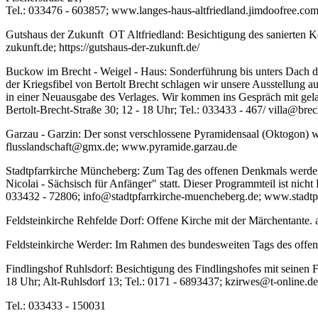
Tel.: 033476 - 603857; www.langes-haus-altfriedland.jimdoofree.co
Gutshaus der Zukunft OT Altfriedland: Besichtigung des sanierten K
zukunft.de; https://gutshaus-der-zukunft.de/
Buckow im Brecht - Weigel - Haus: Sonderführung bis unters Dach de
der Kriegsfibel von Bertolt Brecht schlagen wir unsere Ausstellung a
in einer Neuausgabe des Verlages. Wir kommen ins Gespräch mit gel
Bertolt-Brecht-Straße 30; 12 - 18 Uhr; Tel.: 033433 - 467/ villa@br
Garzau - Garzin: Der sonst verschlossene Pyramidensaal (Oktogon) wi
flusslandschaft@gmx.de; www.pyramide.garzau.de
Stadtpfarrkirche Müncheberg: Zum Tag des offenen Denkmals werde
Nicolai - Sächsisch für Anfänger" statt. Dieser Programmteil ist nic
033432 - 72806; info@stadtpfarrkirche-muencheberg.de; www.stadtp
Feldsteinkirche Rehfelde Dorf: Offene Kirche mit der Märchentante.
Feldsteinkirche Werder: Im Rahmen des bundesweiten Tags des offene
Findlingshof Ruhlsdorf: Besichtigung des Findlingshofes mit seinen
18 Uhr; Alt-Ruhlsdorf 13; Tel.: 0171 - 6893437; kzirwes@t-online.de
Tel.: 033433 - 150031