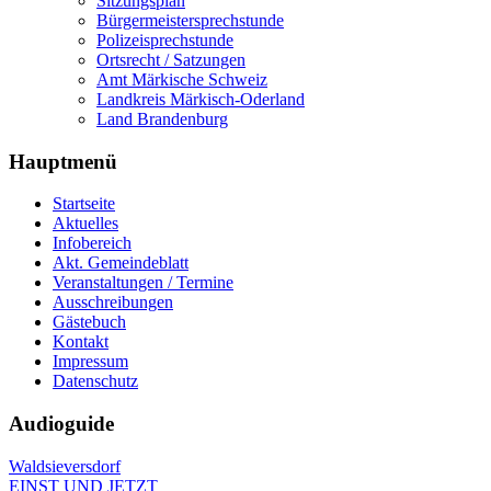
Sitzungsplan
Bürgermeistersprechstunde
Polizeisprechstunde
Ortsrecht / Satzungen
Amt Märkische Schweiz
Landkreis Märkisch-Oderland
Land Brandenburg
Hauptmenü
Startseite
Aktuelles
Infobereich
Akt. Gemeindeblatt
Veranstaltungen / Termine
Ausschreibungen
Gästebuch
Kontakt
Impressum
Datenschutz
Audioguide
Waldsieversdorf
EINST UND JETZT