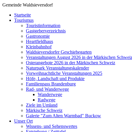
Gemeinde Waldsieversdorf
Startseite
Tourismus
Touristinformation
Gastgeberverzeichnis
Gastronomie
Heartfieldhaus
Kleinbahnhof
Waldsieversdorfer Geschiebegarten
Veranstaltungen August 2026 in der Märkischen Schwei
Osterangebote 2026 in der Märkischen Schweiz
Naturpark Veranstaltungskalender
Vorweihnachtliche Veranstaltungen 2025
Höfe, Landschaft und Produkte
Familienpass Brandenburg
Rad- und Wanderwege
Wanderwege
Radwege
Ziele im Umland
Märkische Schweiz
Galerie "Zum Alten Warmbad" Buckow
Unser Ort
Wissens- und Sehenswertes
Entstehung / Zeittafel