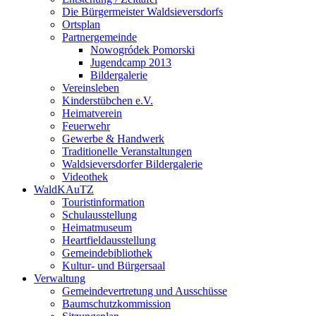
Die Bürgermeister Waldsieversdorfs
Ortsplan
Partnergemeinde
Nowogródek Pomorski
Jugendcamp 2013
Bildergalerie
Vereinsleben
Kinderstübchen e.V.
Heimatverein
Feuerwehr
Gewerbe & Handwerk
Traditionelle Veranstaltungen
Waldsieversdorfer Bildergalerie
Videothek
WaldKAuTZ
Touristinformation
Schulausstellung
Heimatmuseum
Heartfieldausstellung
Gemeindebibliothek
Kultur- und Bürgersaal
Verwaltung
Gemeindevertretung und Ausschüsse
Baumschutzkommission