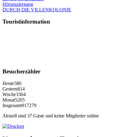
Hörspaziergang
DURCH DIE VILLENKOLONIE
Touristinformation
Besucherzähler
Heute
580
Gestern
814
Woche
3364
Monat
5205
Insgesamt
917279
Aktuell sind 37 Gäste und keine Mitglieder online