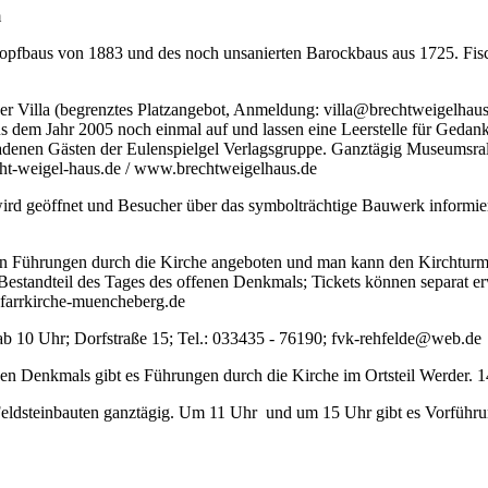
m
opfbaus von 1883 und des noch unsanierten Barockbaus aus 1725. Fisc
r Villa (begrenztes Platzangebot, Anmeldung: villa@brechtweigelhaus
us dem Jahr 2005 noch einmal auf und lassen eine Leerstelle für Gedan
adenen Gästen der Eulenspielgel Verlagsgruppe. Ganztägig Museumsra
echt-weigel-haus.de / www.brechtweigelhaus.de
rd geöffnet und Besucher über das symbolträchtige Bauwerk informiert
n Führungen durch die Kirche angeboten und man kann den Kirchturm
ht Bestandteil des Tages des offenen Denkmals; Tickets können separat 
farrkirche-muencheberg.de
 ab 10 Uhr; Dorfstraße 15; Tel.: 033435 - 76190; fvk-rehfelde@web.de
n Denkmals gibt es Führungen durch die Kirche im Ortsteil Werder. 14
 Feldsteinbauten ganztägig. Um 11 Uhr und um 15 Uhr gibt es Vorführu