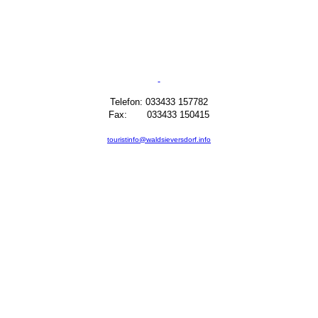
Telefon: 033433 157782
Fax: 033433 150415
touristinfo@waldsieversdorf.info