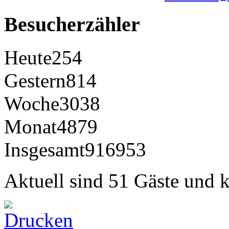
Besucherzähler
Heute
254
Gestern
814
Woche
3038
Monat
4879
Insgesamt
916953
Aktuell sind 51 Gäste und k