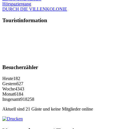
Hörspaziergang
DURCH DIE VILLENKOLONIE
Touristinformation
Besucherzähler
Heute
182
Gestern
627
Woche
4343
Monat
6184
Insgesamt
918258
Aktuell sind 21 Gäste und keine Mitglieder online