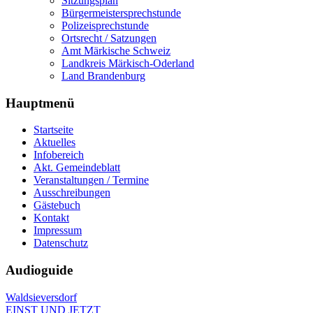
Sitzungsplan
Bürgermeistersprechstunde
Polizeisprechstunde
Ortsrecht / Satzungen
Amt Märkische Schweiz
Landkreis Märkisch-Oderland
Land Brandenburg
Hauptmenü
Startseite
Aktuelles
Infobereich
Akt. Gemeindeblatt
Veranstaltungen / Termine
Ausschreibungen
Gästebuch
Kontakt
Impressum
Datenschutz
Audioguide
Waldsieversdorf
EINST UND JETZT