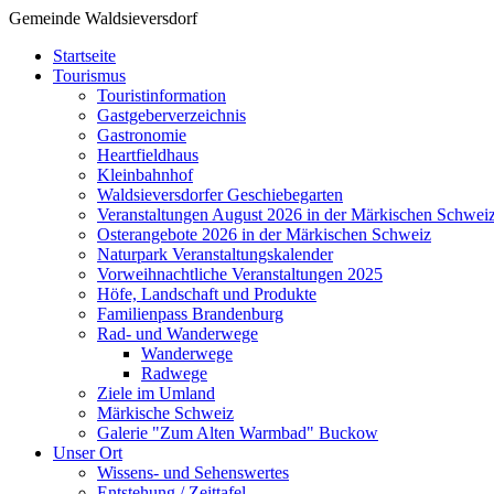
Gemeinde Waldsieversdorf
Startseite
Tourismus
Touristinformation
Gastgeberverzeichnis
Gastronomie
Heartfieldhaus
Kleinbahnhof
Waldsieversdorfer Geschiebegarten
Veranstaltungen August 2026 in der Märkischen Schwei
Osterangebote 2026 in der Märkischen Schweiz
Naturpark Veranstaltungskalender
Vorweihnachtliche Veranstaltungen 2025
Höfe, Landschaft und Produkte
Familienpass Brandenburg
Rad- und Wanderwege
Wanderwege
Radwege
Ziele im Umland
Märkische Schweiz
Galerie "Zum Alten Warmbad" Buckow
Unser Ort
Wissens- und Sehenswertes
Entstehung / Zeittafel