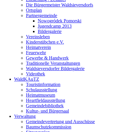
Die Bürgermeister Waldsieversdorfs
Ortsplan
Partnergemeinde
Nowogródek Pomorski
Jugendcamp 2013
Bildergalerie
Vereinsleben
Kinderstübchen e.V.
Heimatverein
Feuerwehr
Gewerbe & Handwerk
Traditionelle Veranstaltungen
Waldsieversdorfer Bildergalerie
Videothek
WaldKAuTZ
Touristinformation
Schulausstellung
Heimatmuseum
Heartfieldausstellung
Gemeindebibliothek
Kultur- und Bürgersaal
Verwaltung
Gemeindevertretung und Ausschüsse
Baumschutzkommission