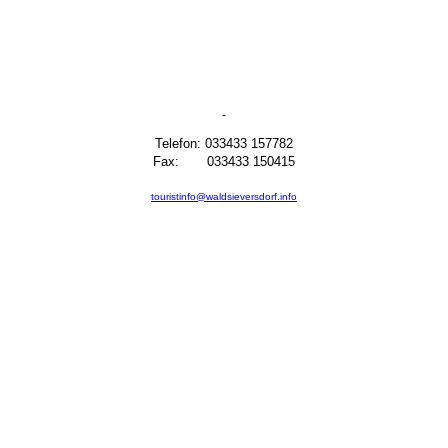
Telefon: 033433 157782
Fax: 033433 150415
touristinfo@waldsieversdorf.info