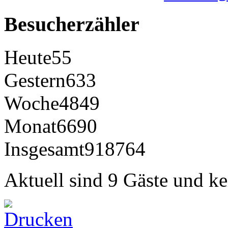
Besucherzähler
Heute
55
Gestern
633
Woche
4849
Monat
6690
Insgesamt
918764
Aktuell sind 9 Gäste und ke