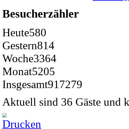
Besucherzähler
Heute
580
Gestern
814
Woche
3364
Monat
5205
Insgesamt
917279
Aktuell sind 36 Gäste und k