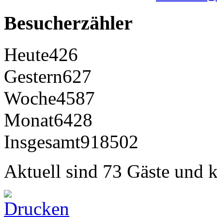
Besucherzähler
Heute
426
Gestern
627
Woche
4587
Monat
6428
Insgesamt
918502
Aktuell sind 73 Gäste und k