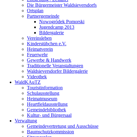
Die Bürgermeister Waldsieversdorfs
Ortsplan
Partnergemeinde
Nowogródek Pomorski
Jugendcamp 2013
Bildergalerie
Vereinsleben
Kinderstübchen e.V.
Heimatverein
Feuerwehr
Gewerbe & Handwerk
Traditionelle Veranstaltungen
Waldsieversdorfer Bildergalerie
Videothek
WaldKAuTZ
Touristinformation
Schulausstellung
Heimatmuseum
Heartfieldausstellung
Gemeindebibliothek
Kultur- und Bürgersaal
Verwaltung
Gemeindevertretung und Ausschüsse
Baumschutzkommission