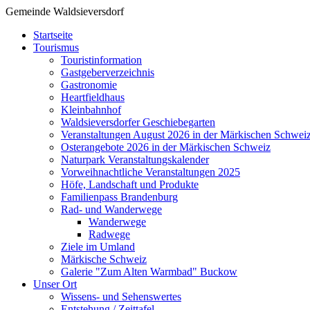
Gemeinde Waldsieversdorf
Startseite
Tourismus
Touristinformation
Gastgeberverzeichnis
Gastronomie
Heartfieldhaus
Kleinbahnhof
Waldsieversdorfer Geschiebegarten
Veranstaltungen August 2026 in der Märkischen Schwei
Osterangebote 2026 in der Märkischen Schweiz
Naturpark Veranstaltungskalender
Vorweihnachtliche Veranstaltungen 2025
Höfe, Landschaft und Produkte
Familienpass Brandenburg
Rad- und Wanderwege
Wanderwege
Radwege
Ziele im Umland
Märkische Schweiz
Galerie "Zum Alten Warmbad" Buckow
Unser Ort
Wissens- und Sehenswertes
Entstehung / Zeittafel