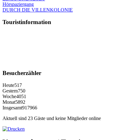
Hörspaziergang
DURCH DIE VILLENKOLONIE
Touristinformation
Besucherzähler
Heute
517
Gestern
750
Woche
4051
Monat
5892
Insgesamt
917966
Aktuell sind 23 Gäste und keine Mitglieder online