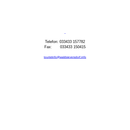
Telefon: 033433 157782
Fax: 033433 150415
touristinfo@waldsieversdorf.info