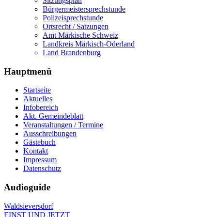
Sitzungsplan
Bürgermeistersprechstunde
Polizeisprechstunde
Ortsrecht / Satzungen
Amt Märkische Schweiz
Landkreis Märkisch-Oderland
Land Brandenburg
Hauptmenü
Startseite
Aktuelles
Infobereich
Akt. Gemeindeblatt
Veranstaltungen / Termine
Ausschreibungen
Gästebuch
Kontakt
Impressum
Datenschutz
Audioguide
Waldsieversdorf
EINST UND JETZT