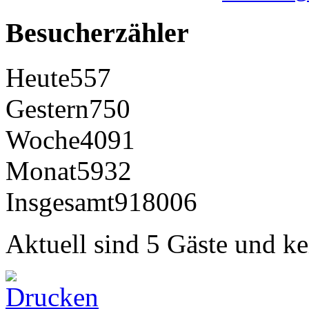
Besucherzähler
Heute
557
Gestern
750
Woche
4091
Monat
5932
Insgesamt
918006
Aktuell sind 5 Gäste und ke