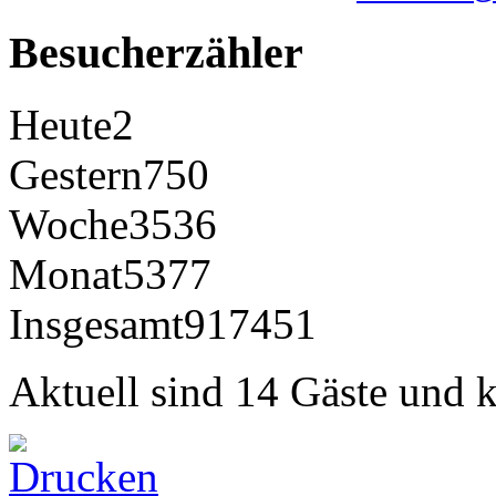
Besucherzähler
Heute
2
Gestern
750
Woche
3536
Monat
5377
Insgesamt
917451
Aktuell sind 14 Gäste und k