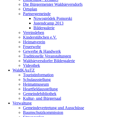
Die Bürgermeister Waldsieversdorfs
Ortsplan
Partnergemeinde
Nowogródek Pomorski
Jugendcamp 2013
Bildergalerie
Vereinsleben
Kinderstübchen e.V.
Heimatverein
Feuerwehr
Gewerbe & Handwerk
Traditionelle Veranstaltungen
Waldsieversdorfer Bildergalerie
Videothek
WaldKAuTZ
Touristinformation
Schulausstellung
Heimatmuseum
Heartfieldausstellung
Gemeindebibliothek
Kultur- und Bürgersaal
Verwaltung
Gemeindevertretung und Ausschüsse
Baumschutzkommission