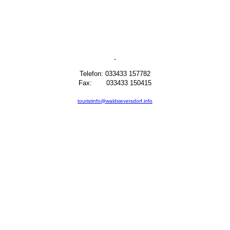
Telefon: 033433 157782
Fax: 033433 150415
touristinfo@waldsieversdorf.info