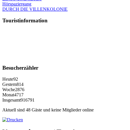
Hörspaziergang
DURCH DIE VILLENKOLONIE
Touristinformation
Besucherzähler
Heute
92
Gestern
814
Woche
2876
Monat
4717
Insgesamt
916791
Aktuell sind 48 Gäste und keine Mitglieder online