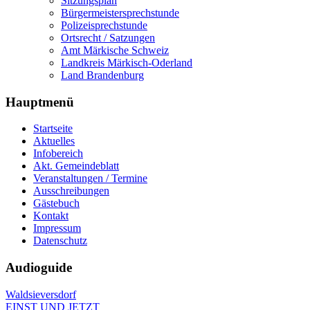
Sitzungsplan
Bürgermeistersprechstunde
Polizeisprechstunde
Ortsrecht / Satzungen
Amt Märkische Schweiz
Landkreis Märkisch-Oderland
Land Brandenburg
Hauptmenü
Startseite
Aktuelles
Infobereich
Akt. Gemeindeblatt
Veranstaltungen / Termine
Ausschreibungen
Gästebuch
Kontakt
Impressum
Datenschutz
Audioguide
Waldsieversdorf
EINST UND JETZT