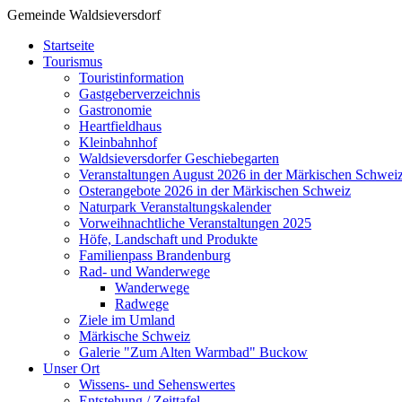
Gemeinde Waldsieversdorf
Startseite
Tourismus
Touristinformation
Gastgeberverzeichnis
Gastronomie
Heartfieldhaus
Kleinbahnhof
Waldsieversdorfer Geschiebegarten
Veranstaltungen August 2026 in der Märkischen Schwei
Osterangebote 2026 in der Märkischen Schweiz
Naturpark Veranstaltungskalender
Vorweihnachtliche Veranstaltungen 2025
Höfe, Landschaft und Produkte
Familienpass Brandenburg
Rad- und Wanderwege
Wanderwege
Radwege
Ziele im Umland
Märkische Schweiz
Galerie "Zum Alten Warmbad" Buckow
Unser Ort
Wissens- und Sehenswertes
Entstehung / Zeittafel