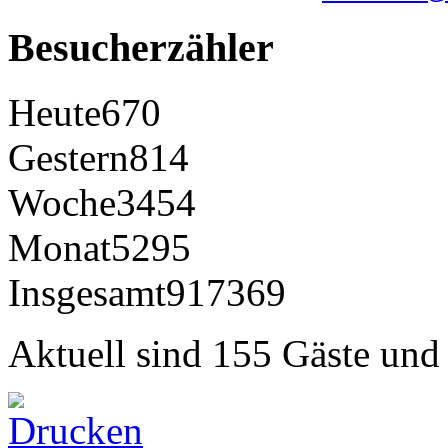
Besucherzähler
Heute
670
Gestern
814
Woche
3454
Monat
5295
Insgesamt
917369
Aktuell sind 155 Gäste und 