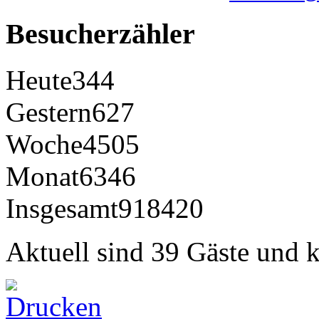
Besucherzähler
Heute
344
Gestern
627
Woche
4505
Monat
6346
Insgesamt
918420
Aktuell sind 39 Gäste und k