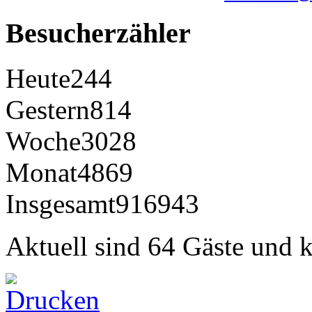
Besucherzähler
Heute
244
Gestern
814
Woche
3028
Monat
4869
Insgesamt
916943
Aktuell sind 64 Gäste und k