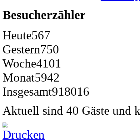
Besucherzähler
Heute
567
Gestern
750
Woche
4101
Monat
5942
Insgesamt
918016
Aktuell sind 40 Gäste und k