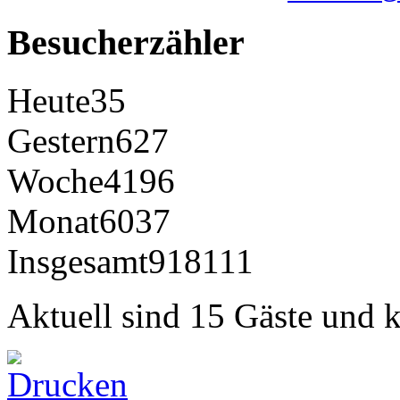
Besucherzähler
Heute
35
Gestern
627
Woche
4196
Monat
6037
Insgesamt
918111
Aktuell sind 15 Gäste und k