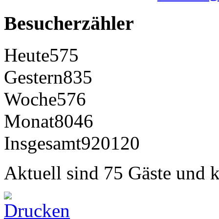
Besucherzähler
Heute
575
Gestern
835
Woche
576
Monat
8046
Insgesamt
920120
Aktuell sind 75 Gäste und k